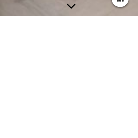
Vertrouwd beleggen in obligaties, Daan Vastgoed
Investments BV
Een obligatie, wat is dat?
Een obligatie is niks anders dan een gewone geldlening die
wordt uitgegeven door bedrijven. Als u een obligatie koopt,
leent u geld uit aan een bedrijf. Voor deze lening ontvangt u
rente. De lening lost het bedrijf over een bepaalde periode weer
af.
U investeert voor een periode van 5 jaar
U ontvangt 6%, 7% of 8% rente per jaar
Obligaties van € 10.000, € 25.000 of € 50.000
Bij investeringen groter dan € 25.000,- ontvangen wij u op